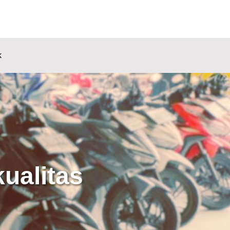
k
ualitas